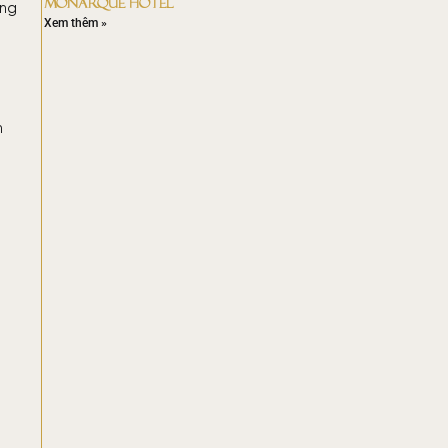
MONARQUE HOTEL
úng
Xem thêm »
a
h