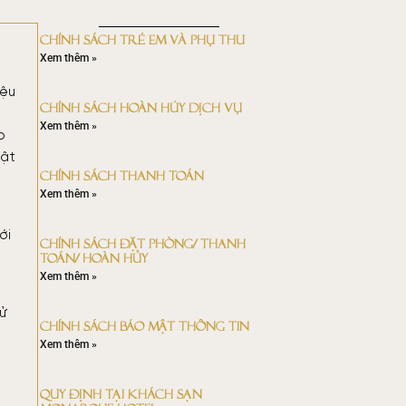
Chính sách trẻ em và phụ thu
Xem thêm »
iệu
Chính sách hoàn hủy dịch vụ
Xem thêm »
p
mật
Chính sách thanh toán
Xem thêm »
ới
CHÍNH SÁCH ĐẶT PHÒNG/ THANH
TOÁN/ HOÀN HỦY
Xem thêm »
sử
Chính sách bảo mật thông tin
Xem thêm »
QUY ĐỊNH TẠI KHÁCH SẠN