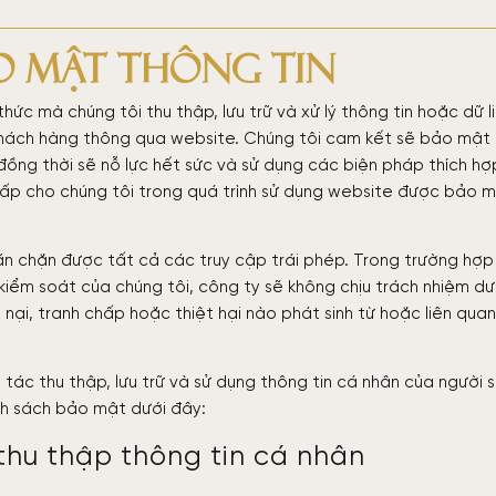
o mật thông tin
c mà chúng tôi thu thập, lưu trữ và xử lý thông tin hoặc dữ l
 khách hàng thông qua website. Chúng tôi cam kết sẽ bảo mật
đồng thời sẽ nỗ lực hết sức và sử dụng các biện pháp thích hợ
ấp cho chúng tôi trong quá trình sử dụng website được bảo 
ăn chặn được tất cả các truy cập trái phép. Trong trường hợp
kiểm soát của chúng tôi, công ty sẽ không chịu trách nhiệm dư
u nại, tranh chấp hoặc thiệt hại nào phát sinh từ hoặc liên quan
 tác thu thập, lưu trữ và sử dụng thông tin cá nhân của người 
nh sách bảo mật dưới đây:
 thu thập thông tin cá nhân