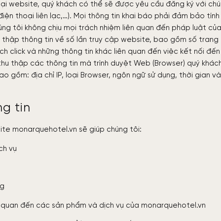
tại website, quý khách có thể sẽ được yêu cầu đăng ký với ch
điện thoại liên lạc,…). Mọi thông tin khai báo phải đảm bảo tính
ng tôi không chịu mọi trách nhiệm liên quan đến pháp luật củ
u thập thông tin về số lần truy cập website, bao gồm số trang
ách click và những thông tin khác liên quan đến việc kết nối đến
thu thập các thông tin mà trình duyệt Web (Browser) quý khác
o gồm: địa chỉ IP, loại Browser, ngôn ngữ sử dụng, thời gian và
.
ng tin
te monarquehotel.vn sẽ giúp chúng tôi:
ch vụ
ng
 quan đến các sản phẩm và dịch vụ của monarquehotel.vn