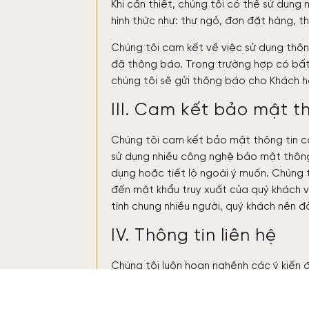
Khi cần thiết, chúng tôi có thể sử dụng 
hình thức như: thư ngỏ, đơn đặt hàng, t
Chúng tôi cam kết về việc sử dụng thôn
đã thông báo. Trong trường hợp có bất 
chúng tôi sẽ gửi thông báo cho Khách h
III. Cam kết bảo mật t
Chúng tôi cam kết bảo mật thông tin c
sử dụng nhiều công nghệ bảo mật thông 
dụng hoặc tiết lộ ngoài ý muốn. Chúng 
đến mật khẩu truy xuất của quý khách v
tính chung nhiều người, quý khách nên 
IV. Thông tin liên hệ
Chúng tôi luôn hoan nghênh các ý kiến đ
sách bảo mật” này. Nếu quý khách có nhữ
+84 (0) 2363 588888 – Email:
info@mona