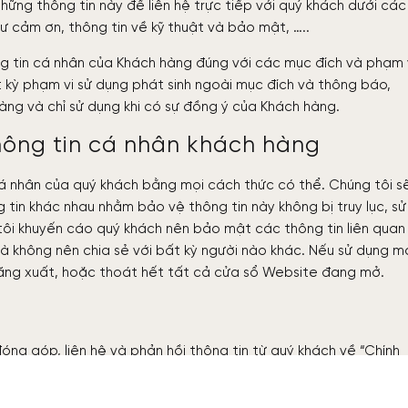
những thông tin này để liên hệ trực tiếp với quý khách dưới các
hư cảm ơn, thông tin về kỹ thuật và bảo mật, …..
g tin cá nhân của Khách hàng đúng với các mục đích và phạm 
kỳ phạm vi sử dụng phát sinh ngoài mục đích và thông báo,
àng và chỉ sử dụng khi có sự đồng ý của Khách hàng.
hông tin cá nhân khách hàng
á nhân của quý khách bằng mọi cách thức có thể. Chúng tôi s
tin khác nhau nhằm bảo vệ thông tin này không bị truy lục, sử
tôi khuyến cáo quý khách nên bảo mật các thông tin liên quan
à không nên chia sẻ với bất kỳ người nào khác. Nếu sử dụng m
đăng xuất, hoặc thoát hết tất cả cửa sổ Website đang mở.
óng góp, liên hệ và phản hồi thông tin từ quý khách về “Chính
ng thắc mắc liên quan xin vui lòng liên hệ theo địa chỉ Hotline
rquehotel.vn