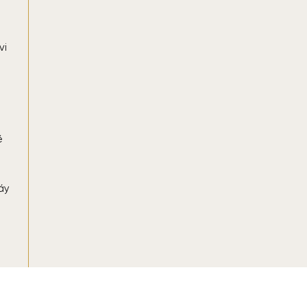
vi
ẽ
áy
: