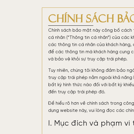
Chính sách bả
Chính sách bảo mật này công bố cách thứ
cá nhân (“Thông tin cá nhân”) của các
các thông tin cá nhân của khách hàng, 
để các thông tin mà khách hàng cung c
và bảo vệ khỏi sự truy cập trái phép.
Tuy nhiên, chúng tôi không đảm bảo ng
truy cập trái phép nằm ngoài khả năng 
bất kỳ hình thức nào đối với bất kỳ khiế
đến truy cập trái phép đó.
Để hiểu rõ hơn về chính sách trong công
dụng website này, vui lòng đọc các chí
I. Mục đích và phạm vi